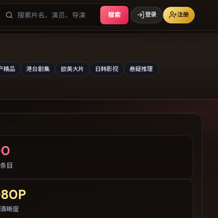
搜索
登录
注册
产精品
港台剧集
欧美大片
日韩影视
悬疑推理
00
条目
080P
清晰度