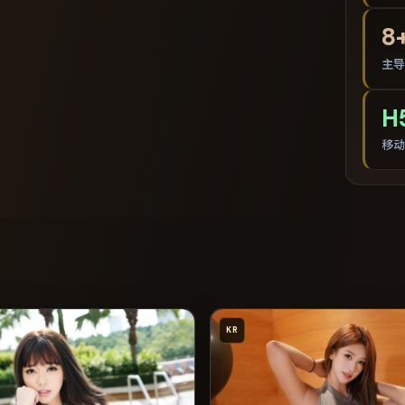
8
主导
H
移动
KR