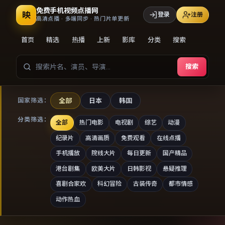
免费手机视频点播网
映
登录
注册
高清点播 · 多端同步 · 热门片单更新
首页
精选
热播
上新
影库
分类
搜索
搜索
全部
日本
韩国
国家筛选：
分类筛选：
全部
热门电影
电视剧
综艺
动漫
纪录片
高清画质
免费观看
在线点播
手机播放
院线大片
每日更新
国产精品
港台剧集
欧美大片
日韩影视
悬疑推理
喜剧合家欢
科幻冒险
古装传奇
都市情感
动作热血