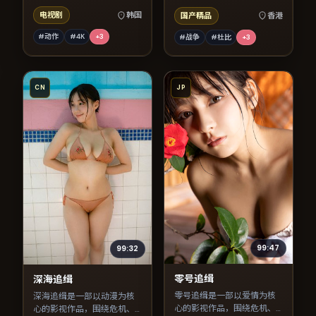
电视剧
韩国
国产精品
香港
#动作
#4K
+
3
#战争
#杜比
+
3
CN
JP
99:47
99:32
零号追缉
深海追缉
零号追缉是一部以爱情为核
深海追缉是一部以动漫为核
心的影视作品，围绕危机、
心的影视作品，围绕危机、