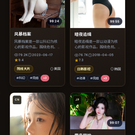
99:24
99:55
风暴档案
暗夜追缉
风暴档案是一部以科幻为核
暗夜追缉是一部以动漫为核
心的影视作品，围绕危机、
心的影视作品，围绕危机、
反转与人物成长展开，整体
反转与人物成长展开，整体
79.2K
2023-06-17
76.7K
2018-04-05
节奏紧凑，值得推荐观看。
节奏紧凑，值得推荐观看。
9.4
7.3
院线大片
美国
日韩影视
韩国
#科幻
#完结
+
3
#动漫
#完结
+
3
CN
JP
99:07