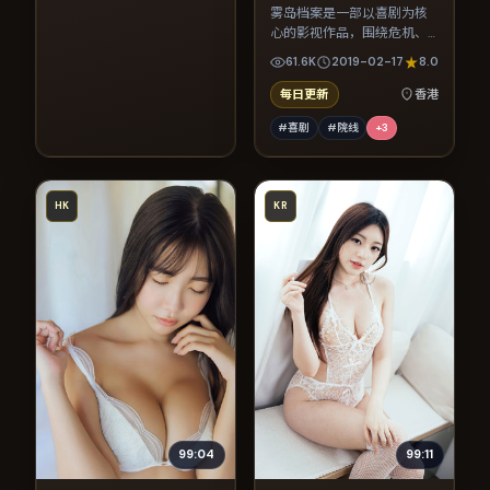
雾岛档案是一部以喜剧为核
心的影视作品，围绕危机、
反转与人物成长展开，整体
61.6K
2019-02-17
8.0
节奏紧凑，值得推荐观看。
每日更新
香港
#喜剧
#院线
+
3
HK
KR
99:04
99:11