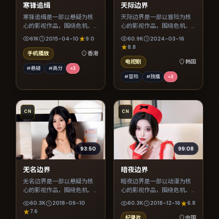
寒锋追缉
天际边界
寒锋追缉是一部以悬疑为核
天际边界是一部以冒险为核
心的影视作品，围绕危机、
心的影视作品，围绕危机、
反转与人物成长展开，整体
反转与人物成长展开，整体
61K
2015-04-10
9.0
60.9K
2024-03-16
节奏紧凑，值得推荐观看。
节奏紧凑，值得推荐观看。
8.8
手机播放
香港
电视剧
韩国
#悬疑
#高分
+
3
#冒险
#独播
+
3
CN
CN
93:50
99:08
无名边界
暗夜边界
无名边界是一部以悬疑为核
暗夜边界是一部以动漫为核
心的影视作品，围绕危机、
心的影视作品，围绕危机、
反转与人物成长展开，整体
反转与人物成长展开，整体
60.3K
2018-09-10
60.3K
2018-12-16
6.8
节奏紧凑，值得推荐观看。
节奏紧凑，值得推荐观看。
7.6
纪录片
中国