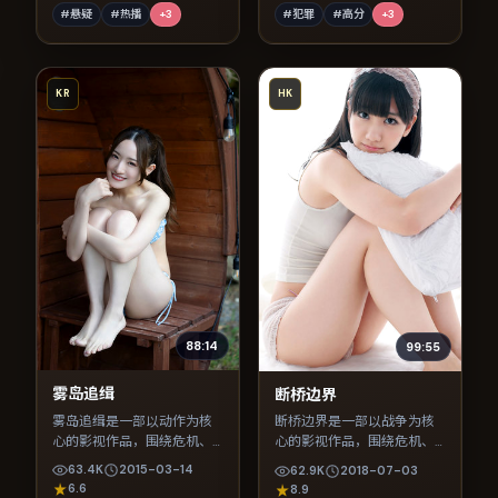
#悬疑
#热播
+
3
#犯罪
#高分
+
3
KR
HK
88:14
99:55
雾岛追缉
断桥边界
雾岛追缉是一部以动作为核
断桥边界是一部以战争为核
心的影视作品，围绕危机、
心的影视作品，围绕危机、
反转与人物成长展开，整体
反转与人物成长展开，整体
63.4K
2015-03-14
62.9K
2018-07-03
节奏紧凑，值得推荐观看。
节奏紧凑，值得推荐观看。
6.6
8.9