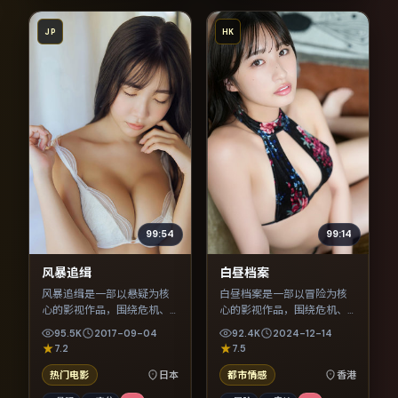
JP
HK
99:54
99:14
风暴追缉
白昼档案
风暴追缉是一部以悬疑为核
白昼档案是一部以冒险为核
心的影视作品，围绕危机、
心的影视作品，围绕危机、
反转与人物成长展开，整体
反转与人物成长展开，整体
95.5K
2017-09-04
92.4K
2024-12-14
节奏紧凑，值得推荐观看。
节奏紧凑，值得推荐观看。
7.2
7.5
热门电影
日本
都市情感
香港